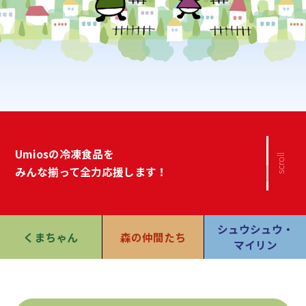
Umiosの冷凍⾷品を
scroll
みんな揃って全⼒応援します！
シュウシュウ・
くまちゃん
森の仲間たち
マイリン