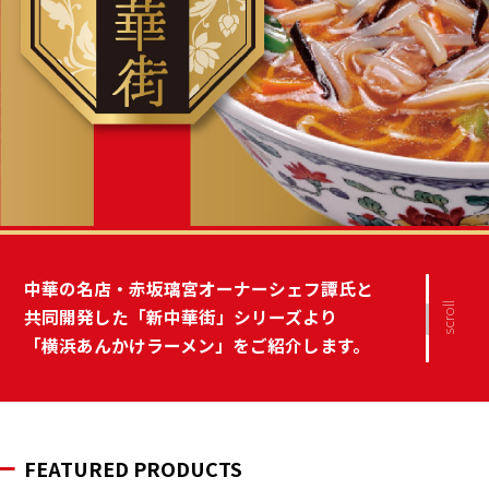
中華の名店‧⾚坂璃宮オーナーシェフ譚⽒と
scroll
共同開発した「新中華街」シリーズより
「横浜あんかけラーメン」をご紹介します。
FEATURED PRODUCTS