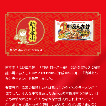
前年の「えび広東麺」「⾁絲(ロースー)麺」発売を⽪切りに冷凍
麺市場に参⼊したUmiosは1998年(平成10年)9⽉、『横浜あん
かけラーメン』を発売しました。
発売当初、冷凍の麺類といえば具なしのうどんやラーメンが主
流でした。そんな中で発売したUmiosの本格具材つき麺は、は
じめは値段が⾼かったためなかなか受⼊れられませんでした
が、あくまで具材つき冷凍麺にこだわり「必ずお客さまに受け